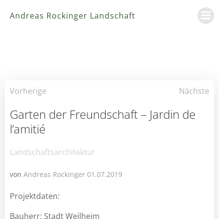
Zum
Andreas Rockinger Landschaft
Inhalt
springen
Post
Post
Vorherige
Nächste
navigation
navigation
Garten der Freundschaft – Jardin de
l’amitié
Landschaftsarchitektur
von
Andreas Rockinger
01.07.2019
Projektdaten:
Bauherr: Stadt Weilheim