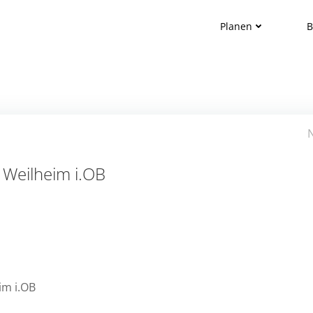
Planen
B
Post
navigation
Weilheim i.OB
im i.OB