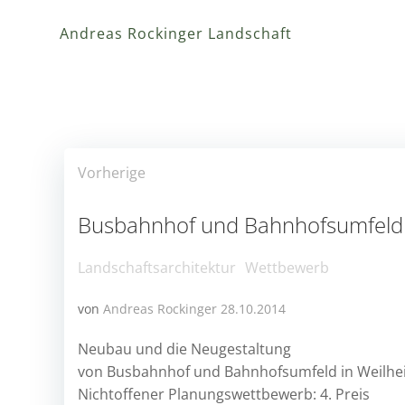
Zum
Inhalt
Andreas Rockinger Landschaft
springen
Post
Vorherige
navigation
Busbahnhof und Bahnhofsumfeld 
Landschaftsarchitektur
Wettbewerb
von
Andreas Rockinger
28.10.2014
Neubau und die Neugestaltung
von Busbahnhof und Bahnhofsumfeld in Weilhe
Nichtoffener Planungswettbewerb: 4. Preis