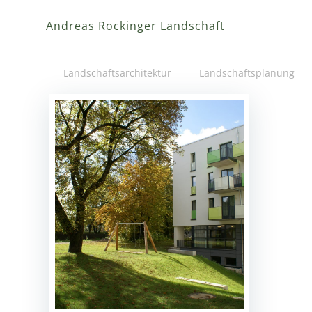
Zum
Inhalt
Andreas Rockinger Landschaft
springen
Landschaftsarchitektur
Landschaftsplanung