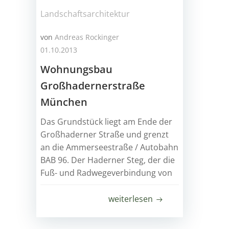
Landschaftsarchitektur
von
Andreas Rockinger
01.10.2013
Wohnungsbau
Großhadernerstraße
München
Das Grundstück liegt am Ende der
Großhaderner Straße und grenzt
an die Ammerseestraße / Autobahn
BAB 96. Der Haderner Steg, der die
Fuß- und Radwegeverbindung von
der Großhaderner Straße zur
anderen Seite der Autobahn
weiterlesen
darstellt, beginnt hier und führt
entlang der nördlichen