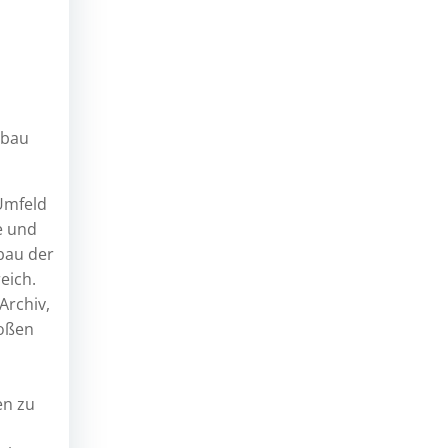
ubau
Umfeld
e und
sbau der
eich.
Archiv,
roßen
en zu