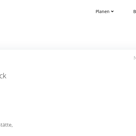
Planen
B
Post
navigation
ck
tätte,