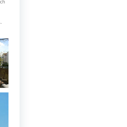
rch
-