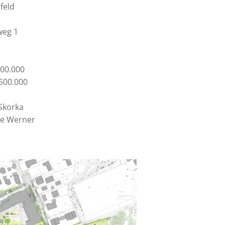
feld
weg 1
600.000
500.000
Skorka
le Werner