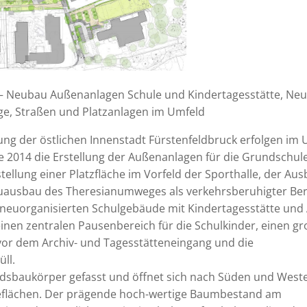
 – Neubau Außenanlagen Schule und Kindertagesstätte, Ne
ge, Straßen und Platzanlagen im Umfeld
g der östlichen Innenstadt Fürstenfeldbruck erfolgen im 
tte 2014 die Erstellung der Außenanlagen für die Grundschul
stellung einer Platzfläche im Vorfeld der Sporthalle, der Au
ausbau des Theresianumweges als verkehrsberuhigter Ber
euorganisierten Schulgebäude mit Kindertagesstätte und 
einen zentralen Pausenbereich für die Schulkinder, einen g
 vor dem Archiv- und Tagesstätteneingang und die
ll.
andsbaukörper gefasst und öffnet sich nach Süden und West
eflächen. Der prägende hoch-wertige Baumbestand am