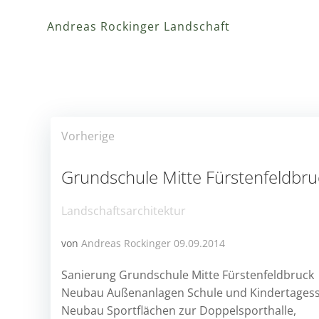
Zum
Inhalt
Andreas Rockinger Landschaft
springen
Post
Vorherige
navigation
Grundschule Mitte Fürstenfeldbru
Landschaftsarchitektur
von
Andreas Rockinger
09.09.2014
Sanierung Grundschule Mitte Fürstenfeldbruck
Neubau Außenanlagen Schule und Kindertagess
Neubau Sportflächen zur Doppelsporthalle,